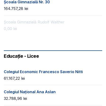
Școala Gimnazială Nr. 30
164.757,28
lei
Școala Gimnazială Rudolf Walther
0,00
lei
Educație - Licee
Colegiul Economic Francesco Saverio Nitti
61.167,22
lei
Colegiul Național Ana Aslan
32.788,96
lei