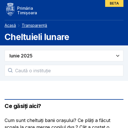
BETA
Primăria
Timișoara
Acasă
Transparență
Cheltuieli lunare
Ce găsiți aici?
Cum sunt cheltuiți banii orașului? Ce plăți a făcut
școala la care merge copilul dvs.? Cât a costat o