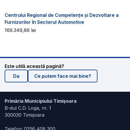
Centrului Regional de Competențe și Dezvoltare a
Furnizorilor în Sectorul Automotive
169.349,86
lei
Este utilă această pagină?
Da
Ce putem face mai bine?
Primăria Municipiului Timișoara
B-dul C.D. Loga, nr. 1
300030 Timișoara
Telefon:
0256 408 300