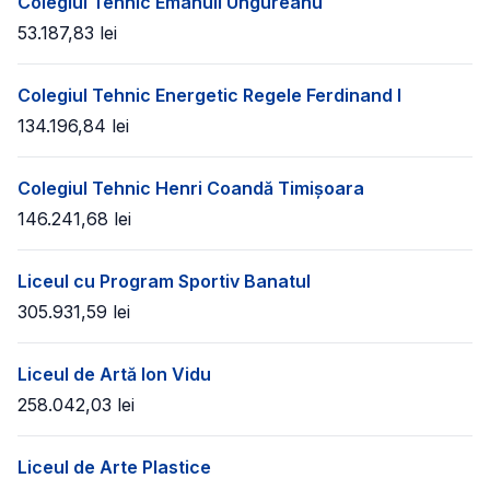
Colegiul Tehnic Emanuil Ungureanu
53.187,83
lei
Colegiul Tehnic Energetic Regele Ferdinand I
134.196,84
lei
Colegiul Tehnic Henri Coandă Timișoara
146.241,68
lei
Liceul cu Program Sportiv Banatul
305.931,59
lei
Liceul de Artă Ion Vidu
258.042,03
lei
Liceul de Arte Plastice